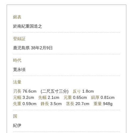
銘表
於南紀重国造之
登録証
鹿児島県
38年2月9日
時代
寛永頃
法量
刃長
76.6cm (二尺五寸三分)
反り
1.8cm
元幅
3.2cm
先幅
2.1cm
元重
0.65cm
鎬厚
0.81cm
先重
0.59cm
鋒長
3.5cm
茎長
20.7cm
重量
948g
国
紀伊