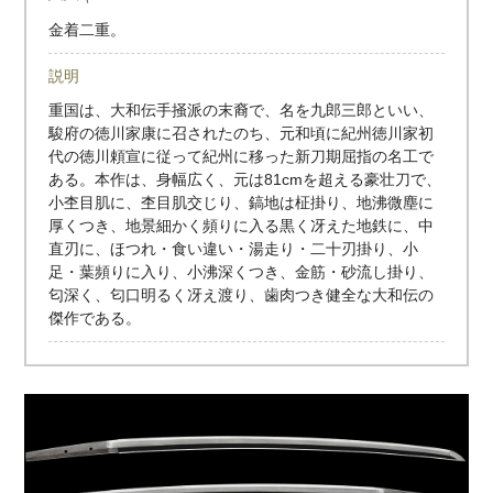
金着二重。
説明
重国は、大和伝手掻派の末裔で、名を九郎三郎といい、
駿府の徳川家康に召されたのち、元和頃に紀州徳川家初
代の徳川頼宣に従って紀州に移った新刀期屈指の名工で
ある。本作は、身幅広く、元は81cmを超える豪壮刀で、
小杢目肌に、杢目肌交じり、鎬地は柾掛り、地沸微塵に
厚くつき、地景細かく頻りに入る黒く冴えた地鉄に、中
直刃に、ほつれ・食い違い・湯走り・二十刃掛り、小
足・葉頻りに入り、小沸深くつき、金筋・砂流し掛り、
匂深く、匂口明るく冴え渡り、歯肉つき健全な大和伝の
傑作である。