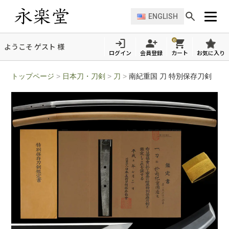
ENGLISH
0
ようこそ ゲスト 様
ログイン
会員登録
カート
お気に入り
トップページ
>
日本刀・刀剣
>
刀
>
南紀重国 刀 特別保存刀剣