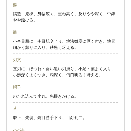
姿
鎬造、庵棟、身幅広く、重ね高く、反りやや深く、中鋒
やや延びる。
鍛
小杢目肌に、杢目肌交じり、地沸微塵に厚く付き、地景
細かく頻りに入り、鉄黒く冴える。
刃文
直刃に、ほつれ・食い違い刃掛り、小足・葉よく入り、
小沸深くよくつき、匂深く、匂口明るく冴える。
帽子
のたれ込んで小丸、先掃きかける。
茎
磨上、先切、鑢目勝手下り、目釘孔二。
ハバキ