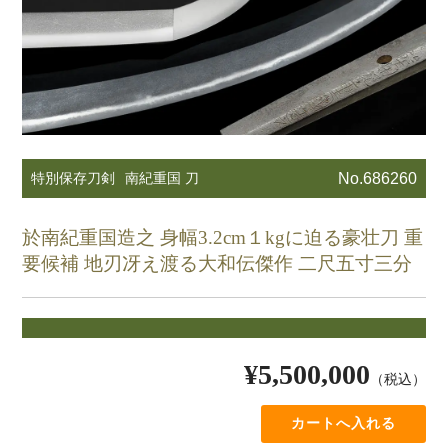
特別保存刀剣
南紀重国 刀
No.686260
於南紀重国造之 身幅3.2cm１kgに迫る豪壮刀 重
要候補 地刃冴え渡る大和伝傑作 二尺五寸三分
¥5,500,000
（税込）