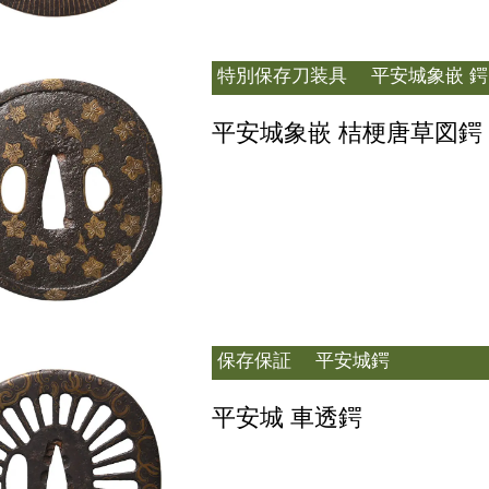
特別保存刀装具
平安城象嵌 鍔
平安城象嵌 桔梗唐草図鍔
保存保証
平安城鍔
平安城 車透鍔