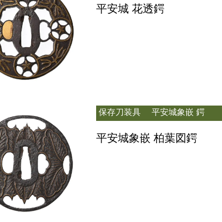
平安城 花透鍔
保存刀装具
平安城象嵌 鍔
平安城象嵌 柏葉図鍔