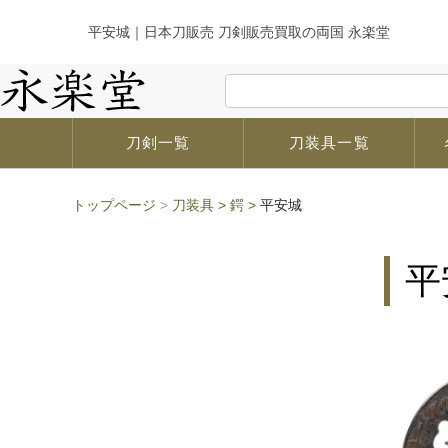
平安城｜日本刀販売 刀剣販売買取の両国 永楽堂
刀剣一覧
刀装具一覧
トップページ
>
刀装具
>
鍔
>
平安城
平