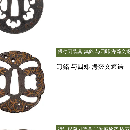
保存刀装具
無銘 与四郎 海藻文透
無銘 与四郎 海藻文透鍔
特別保存刀装具
平安城象嵌 四方