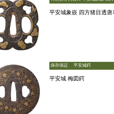
平安城象嵌 四方猪目透唐
保存保証
平安城鍔
平安城 梅図鍔