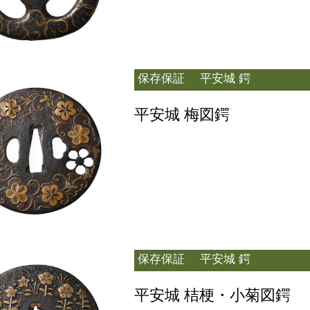
保存保証
平安城 鍔
平安城 梅図鍔
保存保証
平安城 鍔
平安城 桔梗・小菊図鍔