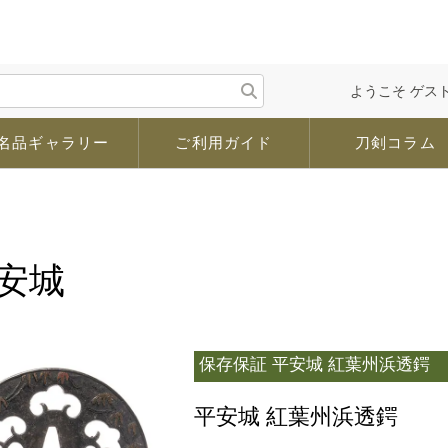
ようこそ ゲスト
名品ギャラリー
ご利用ガイド
刀剣コラム
安城
保存保証
平安城 紅葉州浜透鍔
平安城 紅葉州浜透鍔