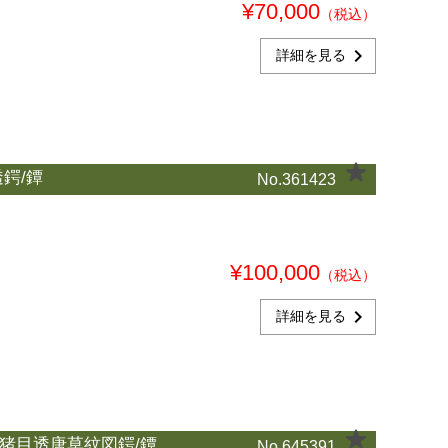
¥70,000
（税込）
chevron_right
詳細を見る
鍔/鐔
No.361423
¥100,000
（税込）
chevron_right
詳細を見る
猪目透唐草紋図鍔/鐔
No.645391