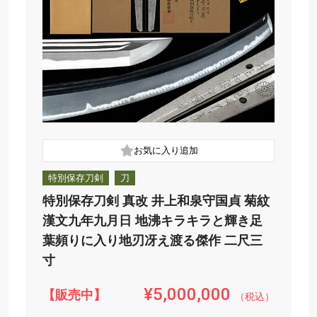
特別保存刀剣
刀
特別保存刀剣 真改 井上和泉守国貞 菊紋
漢文九年九月日 地沸キラキラと輝き足
葉頻りに入り地刃冴え渡る傑作 二尺三
寸
¥5,000,000
【販売中】
（税込）