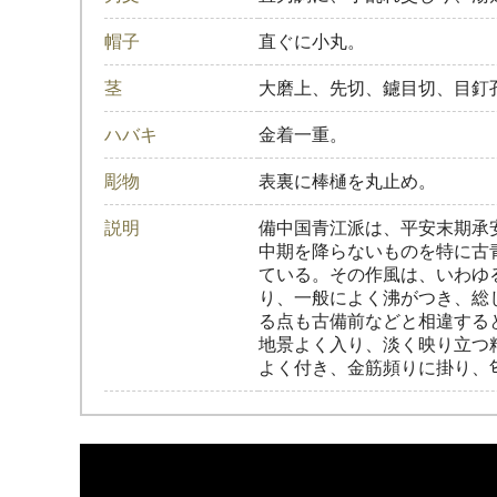
帽子
直ぐに小丸。
茎
大磨上、先切、鑢目切、目釘
ハバキ
金着一重。
彫物
表裏に棒樋を丸止め。
説明
備中国青江派は、平安末期承
中期を降らないものを特に古
ている。その作風は、いわゆ
り、一般によく沸がつき、総
る点も古備前などと相違する
地景よく入り、淡く映り立つ
よく付き、金筋頻りに掛り、