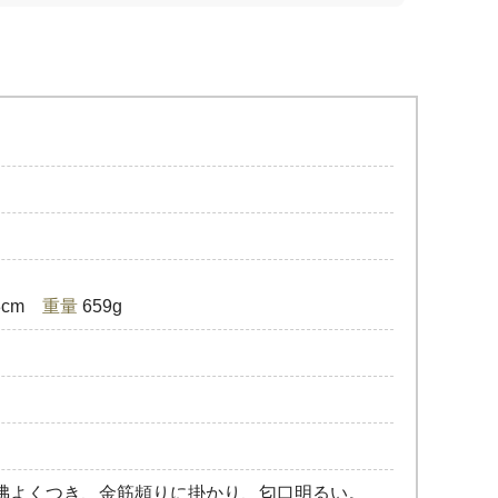
.3cm
重量
659g
沸よくつき、金筋頻りに掛かり、匂口明るい。