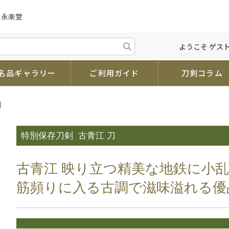
 永楽堂
ようこそ ゲスト
名品ギャラリー
ご利用ガイド
刀剣コラム
剣
特別保存刀剣
古青江 刀
古青江 映り立つ精美な地鉄に小
筋頻りに入る古調で滋味溢れる優