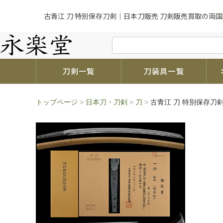
古青江 刀 特別保存刀剣｜日本刀販売 刀剣販売買取の両国
刀剣一覧
刀装具一覧
トップページ
>
日本刀・刀剣
>
刀
>
古青江 刀 特別保存刀