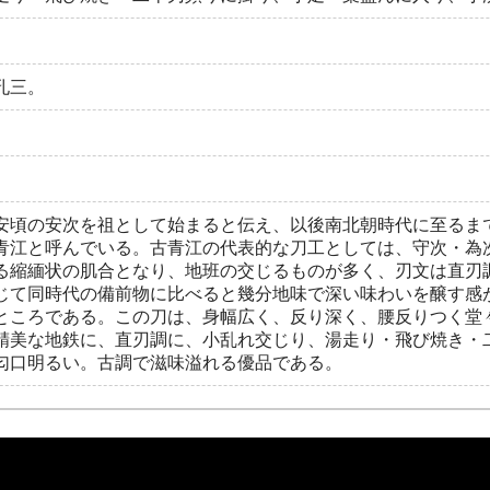
孔三。
安頃の安次を祖として始まると伝え、以後南北朝時代に至るま
青江と呼んでいる。古青江の代表的な刀工としては、守次・為
る縮緬状の肌合となり、地班の交じるものが多く、刃文は直刃
じて同時代の備前物に比べると幾分地味で深い味わいを醸す感
ところである。この刀は、身幅広く、反り深く、腰反りつく堂
精美な地鉄に、直刃調に、小乱れ交じり、湯走り・飛び焼き・
匂口明るい。古調で滋味溢れる優品である。