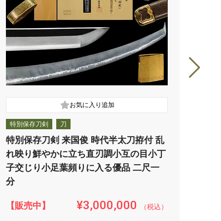
特別保存刀剣
刀
特別
特別保存刀剣 来国俊 時代半太刀拵付 乱
特別
れ映り鮮やかに立ち直刃調小互の目小丁
１k
子交じり小足葉頻りに入る優品 二尺一
渡る
分
¥3,000,000
【販売中】
【販
（税込）