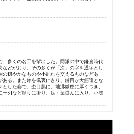
で、多くの名工を輩出した。同派の中で鎌倉時代
次などがおり、その多くが「次」の字を通字とし
調の穏やかなものや小乱れを交えるものなどあ
がある。また銘を佩裏にきり、鑢目が大筋違とな
々とした姿で、杢目肌に、地沸微塵に厚くつき、
二十刃など頻りに掛り、足・葉盛んに入り、小沸