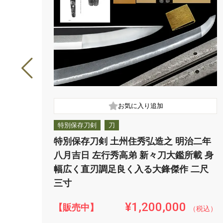
特別保存刀剣
刀
特別保存刀剣 土州住秀弘造之 明治二年
八月吉日 左行秀高弟 新々刀大鑑所載 身
幅広く直刃調足良く入る大鋒傑作 二尺
三寸
¥1,200,000
【販売中】
（税込）