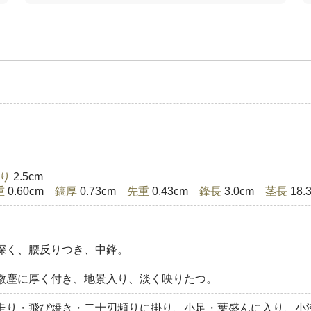
り
2.5cm
重
0.60cm
鎬厚
0.73cm
先重
0.43cm
鋒長
3.0cm
茎長
18
深く、腰反りつき、中鋒。
微塵に厚く付き、地景入り、淡く映りたつ。
走り・飛び焼き・二十刃頻りに掛り、小足・葉盛んに入り、小