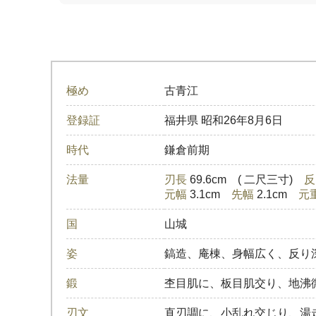
極め
古青江
登録証
福井県
昭和26年8月6日
時代
鎌倉前期
法量
刃長
69.6cm ( 二尺三寸)
反
元幅
3.1cm
先幅
2.1cm
元
国
山城
姿
鎬造、庵棟、身幅広く、反り
鍛
杢目肌に、板目肌交り、地沸
刃文
直刃調に、小乱れ交じり、湯