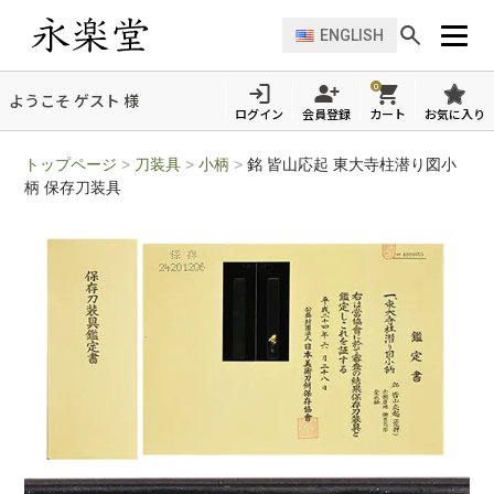
ENGLISH
0
ようこそ ゲスト 様
ログイン
会員登録
カート
お気に入り
トップページ
>
刀装具
>
小柄
>
銘 皆山応起 東大寺柱潜り図小
柄 保存刀装具