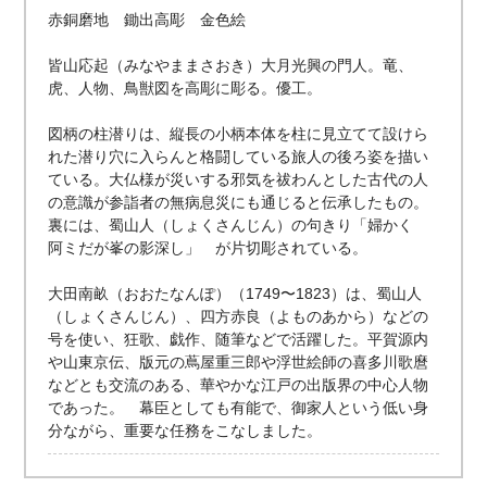
赤銅磨地 鋤出高彫 金色絵
皆山応起（みなやままさおき）大月光興の門人。竜、
虎、人物、鳥獣図を高彫に彫る。優工。
図柄の柱潜りは、縦長の小柄本体を柱に見立てて設けら
れた潜り穴に入らんと格闘している旅人の後ろ姿を描い
ている。大仏様が災いする邪気を祓わんとした古代の人
の意識が参詣者の無病息災にも通じると伝承したもの。
裏には、蜀山人（しょくさんじん）の句きり「婦かく
阿ミだが峯の影深し」 が片切彫されている。
大田南畝（おおたなんぽ）（1749〜1823）は、蜀山人
（しょくさんじん）、四方赤良（よものあから）などの
号を使い、狂歌、戯作、随筆などで活躍した。平賀源内
や山東京伝、版元の蔦屋重三郎や浮世絵師の喜多川歌麿
などとも交流のある、華やかな江戸の出版界の中心人物
であった。 幕臣としても有能で、御家人という低い身
分ながら、重要な任務をこなしました。