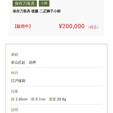
保存刀装具
小柄
保存刀装具 後藤 二疋獅子小柄
¥200,000
【販売中】
（税込）
裏銘
皆山応起 花押
時代
江戸後期
法量
縦
1.45cm
横
9.7cm
重量
29.9g
説明