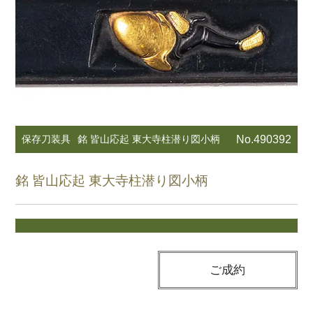
保存刀装具
銘 皆山応起 東大寺柱潜り図小柄
No.490392
銘 皆山応起 東大寺柱潜り図小柄
ご成約