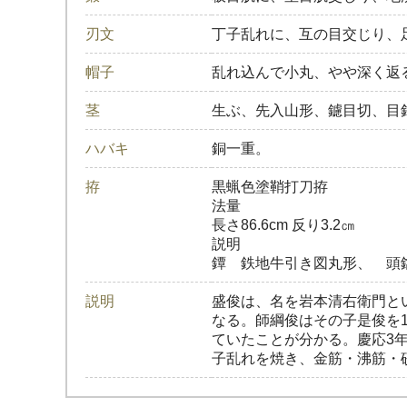
刃文
丁子乱れに、互の目交じり、
帽子
乱れ込んで小丸、やや深く返
茎
生ぶ、先入山形、鑢目切、目
ハバキ
銅一重。
拵
黒蝋色塗鞘打刀拵
法量
長さ86.6cm 反り3.2㎝
説明
鐔 鉄地牛引き図丸形、 頭
説明
盛俊は、名を岩本清右衛門と
なる。師綱俊はその子是俊を
ていたことが分かる。慶応3
子乱れを焼き、金筋・沸筋・