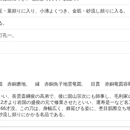
足・葉頻りに入り、小沸よくつき、金筋・砂流し頻りに入る。
る。
釘孔一。
鐺 赤銅磨地、 縁 赤銅魚子地雲竜図、 目貫 赤銅竜図容
いい、長雲斎綱俊の高弟で、後に固山宗次にも師事し、毛利家
12才より岩国の盛俊の元で修業させたといい、運寿是一など名
年66才没。この刀は、身幅広く、鋒延びる姿に、杢目肌際立ち
砂流し頻りにかかる名品である。