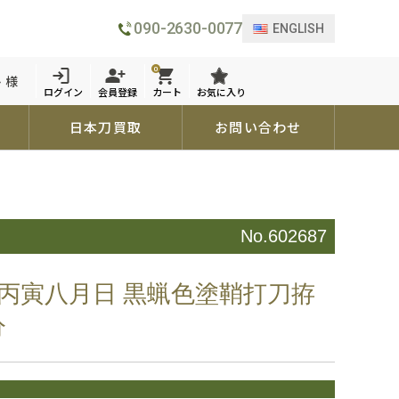
090-2630-0077
ENGLISH
0
 様
ログイン
会員登録
カート
お気に入り
日本刀買取
お問い合わせ
No.602687
丙寅八月日 黒蝋色塗鞘打刀拵
分