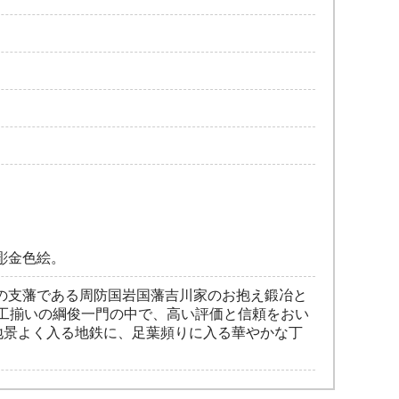
彫金色絵。
の支藩である周防国岩国藩吉川家のお抱え鍛冶と
工揃いの綱俊一門の中で、高い評価と信頼をおい
地景よく入る地鉄に、足葉頻りに入る華やかな丁