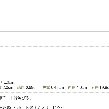
り
1.3cm
重
2.0cm
鎬厚
0.69cm
先重
0.48cm
鋒長
4.0cm
茎長
19.
尋常、中鋒延びる。
沸微塵につき、地景よく入り、肌立つ。