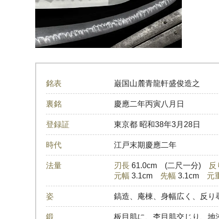
銘表
巌国山麓青龍軒盛俊造之
裏銘
慶應二年丙寅八月日
登録証
東京都
昭和38年3月28日
時代
江戸末期慶應二年
法量
刃長
61.0cm (二尺一分)
反
元幅
3.1cm
先幅
3.1cm
元
姿
鎬造、庵棟、身幅広く、反り
鍛
板目肌に、杢目肌交じり、地