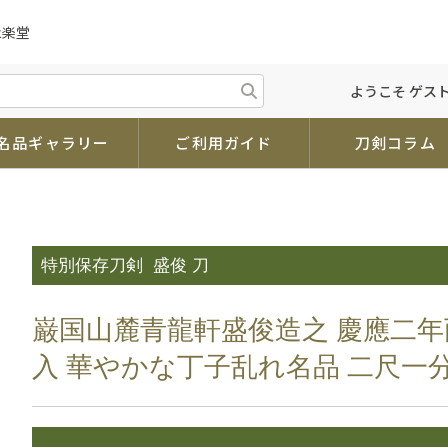
永楽堂
ようこそ ゲスト
名品ギャラリー
ご利用ガイド
刀剣コラム
特別保存刀剣
盛俊 刀
巌国山麓青龍軒盛俊造之 慶應二年
入 華やかな丁子乱れ名品 二尺一