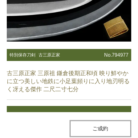
特別保存刀剣
古三原正家
No.794977
古三原正家 三原祖 鎌倉後期正和頃 映り鮮やか
に立つ美しい地鉄に小足葉頻りに入り地刃明る
く冴える傑作 二尺二寸七分
ご成約