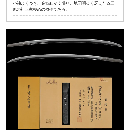
小沸よくつき、金筋細かく掛り、地刃明るく冴えたる三
原の祖正家極めの傑作である。