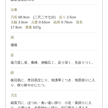
法量
刃長
68.9cm (二尺二寸七分)
反り
2.5cm
元幅
3.0cm
元重
0.63cm
鎬厚
0.70cm
茎長
17.8cm
重量
637g
国
備後
姿
薙刀直し造、庵棟、身幅広く、反り深く、先反りつく。
鍛
板目肌に、杢目肌交じり、地沸厚くつき、地景頻りに入
り、映り鮮やかにたつ。
刃文
細直刃に、ほつれ・食い違い掛り、小足・葉頻りに入
り、小沸つき、金筋細かく掛り、匂口明るく冴える。