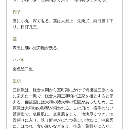
帽子
直に小丸、深く返る。茎は大磨上、先栗尻、鑢目勝手下
り、目釘孔三。
茎
表裏に細い薙刀樋が残る。
ハバキ
金色絵二重。
説明
三原派は、鎌倉末期から室町期にかけて備後国三原の地
に栄えた一派で、鎌倉末期正和頃の正家を祖とすると伝
える。備後国には大和の諸大寺の荘園があったため、三
原派は大和物の影響が伺われる。この刀は、横手のない
菖蒲造で、板目肌に、杢目肌交じり、地沸厚くつき、地
景頻りに入り、映り鮮やかにたつ美しい地鉄に、中直刃
に、ほつれ・食い違いなど交え、小足・葉頻りに入り、