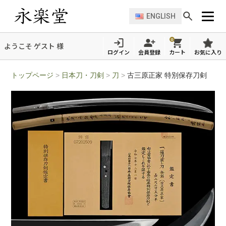
ENGLISH
0
ようこそ ゲスト 様
ログイン
会員登録
カート
お気に入り
トップページ
>
日本刀・刀剣
>
刀
>
古三原正家 特別保存刀剣