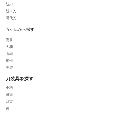
新刀
新々刀
現代刀
五ケ伝から探す
備前
大和
山城
相州
美濃
刀装具を探す
小柄
縁頭
目貫
鍔