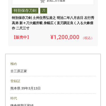
特別保存刀剣
刀
特別保存刀剣 土州住秀弘造之 明治二年八月吉日 左行秀
高弟 新々刀大鑑所載 身幅広く直刃調足良く入る大鋒傑
作 二尺三寸
¥1,200,000
【販売中】
（税込）
極め
古三原正家
登録証
熊本県
39年3月13日
時代
鎌倉後期正和頃