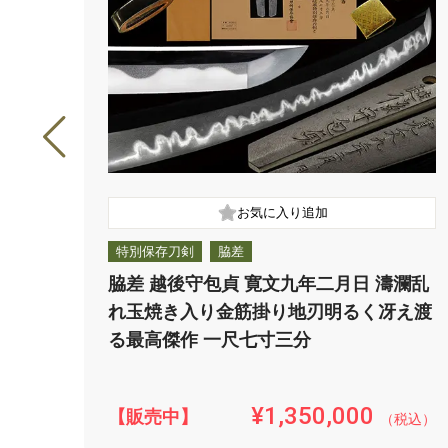
特別保存刀剣
脇差
脇差 越後守包貞 寛文九年二月日 濤瀾乱
れ玉焼き入り金筋掛り地刃明るく冴え渡
る最高傑作 一尺七寸三分
¥1,350,000
【販売中】
（税込）