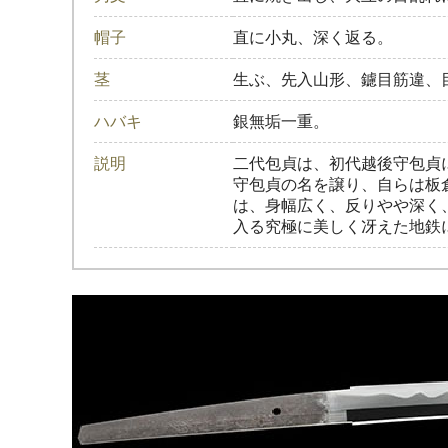
帽子
直に小丸、深く返る。
茎
生ぶ、先入山形、鑢目筋違、
ハバキ
銀無垢一重。
説明
二代包貞は、初代越後守包貞
守包貞の名を譲り、自らは板
は、身幅広く、反りやや深く
入る究極に美しく冴えた地鉄