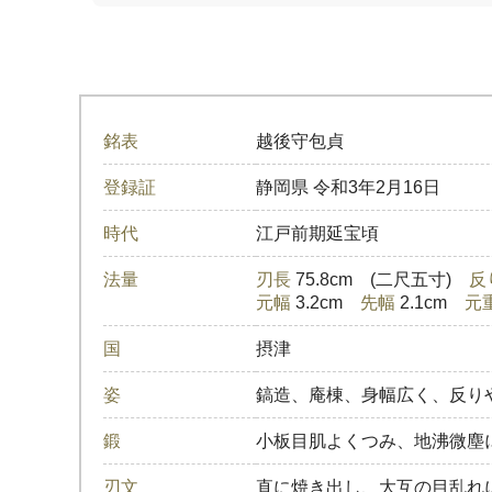
銘表
越後守包貞
登録証
静岡県
令和3年2月16日
時代
江戸前期延宝頃
法量
刃長
75.8cm (二尺五寸)
反
元幅
3.2cm
先幅
2.1cm
元
国
摂津
姿
鎬造、庵棟、身幅広く、反り
鍛
小板目肌よくつみ、地沸微塵
刃文
直に焼き出し、大互の目乱れ