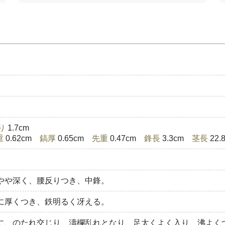
り
1.7cm
重
0.62cm
鎬厚
0.65cm
先重
0.47cm
鋒長
3.3cm
茎長
22
やや深く、腰反りつき、中鋒。
に厚くつき、鉄明るく冴える。
に、のたれ交じり、濤欄乱れとなり、足太くよく入り、沸よく