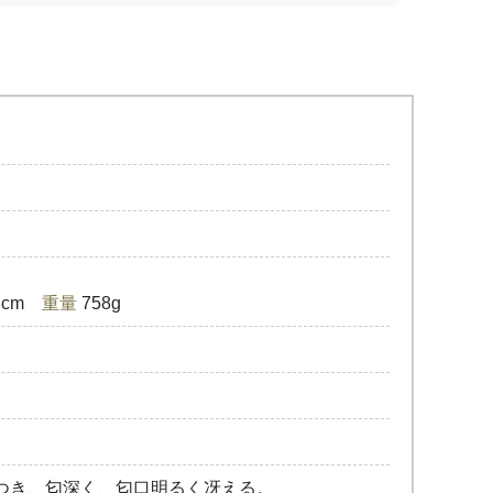
.8cm
重量
758g
つき、匂深く、匂口明るく冴える。