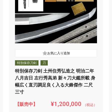
特別保存刀剣
刀
特別保存刀剣 土州住秀弘造之 明治二年
八月吉日 左行秀高弟 新々刀大鑑所載 身
幅広く直刃調足良く入る大鋒傑作 二尺
三寸
¥1,200,000
【販売中】
（税込）