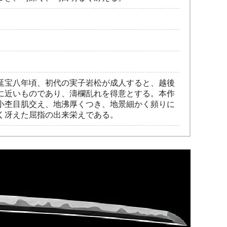
延宝八年頃、初代の実子岩松が成人すると、越後
に近いものであり、濤欄乱れを得意とする。本作
小杢目肌交え、地沸厚くつき、地景細かく頻りに
く冴えた屈指の出来栄えである。