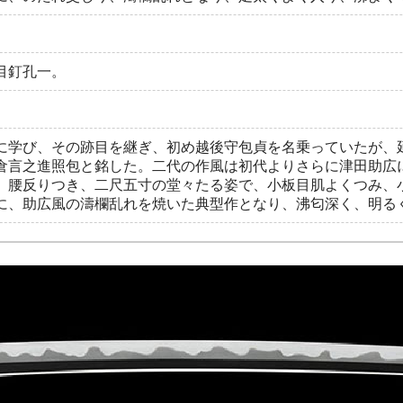
目釘孔一。
に学び、その跡目を継ぎ、初め越後守包貞を名乗っていたが、
倉言之進照包と銘した。二代の作風は初代よりさらに津田助広
、腰反りつき、二尺五寸の堂々たる姿で、小板目肌よくつみ、
に、助広風の濤欄乱れを焼いた典型作となり、沸匂深く、明る