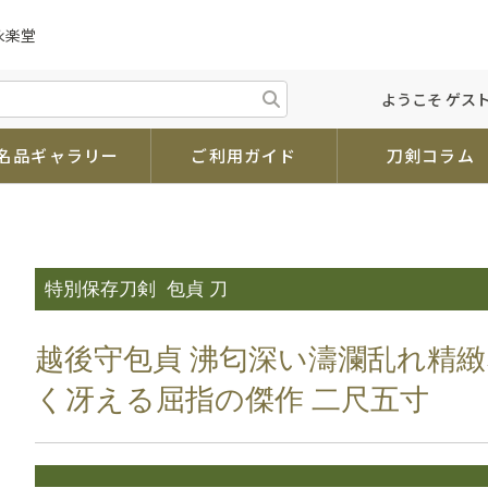
永楽堂
ようこそ ゲスト
名品ギャラリー
ご利用ガイド
刀剣コラム
特別保存刀剣
包貞 刀
越後守包貞 沸匂深い濤瀾乱れ精
く冴える屈指の傑作 二尺五寸