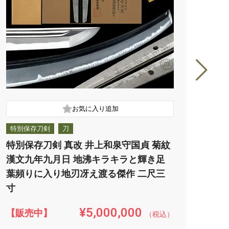
特別保存刀剣
刀
特別
特別保存刀剣 真改 井上和泉守国貞 菊紋
特別
漢文九年九月日 地沸キラキラと輝き足
れ映
葉頻りに入り地刃冴え渡る傑作 二尺三
子交
寸
分
¥5,000,000
【販売中】
【販
（税込）