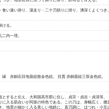
・食い違い掛り、湯走り・二十刃頻りに掛り、沸深くよくつき
掛ける。
孔二内一埋。
 縁 赤銅石目地葵紋散金色絵。 目貫 赤銅葵紋三双金色絵。
祖とすると伝え、大和国高市郡に住し、貞宗・貞吉・貞清等、
りに入る肌合いが同派の特色である。この刀は、身幅広く、腰
き、地景が細かく入る美しい地鉄に、直刃調に、ほつれ・小互