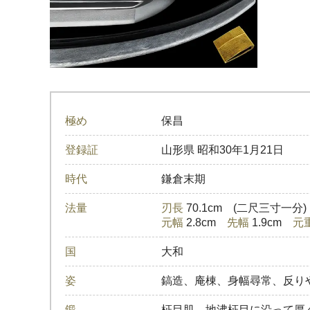
極め
保昌
登録証
山形県
昭和30年1月21日
時代
鎌倉末期
法量
刃長
70.1cm (二尺三寸一分
元幅
2.8cm
先幅
1.9cm
元
国
大和
姿
鎬造、庵棟、身幅尋常、反り
鍛
柾目肌、地沸柾目に沿って厚