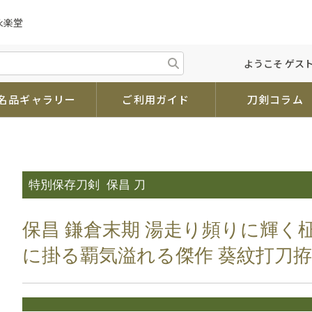
永楽堂
ようこそ ゲスト
名品ギャラリー
ご利用ガイド
刀剣コラム
特別保存刀剣
保昌 刀
保昌 鎌倉末期 湯走り頻りに輝く
に掛る覇気溢れる傑作 葵紋打刀拵