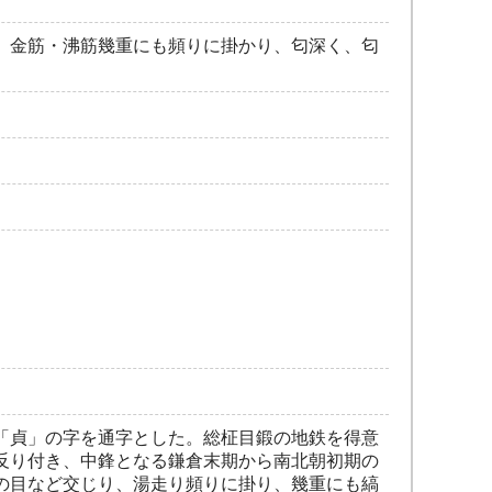
、金筋・沸筋幾重にも頻りに掛かり、匂深く、匂
「貞」の字を通字とした。総柾目鍛の地鉄を得意
反り付き、中鋒となる鎌倉末期から南北朝初期の
の目など交じり、湯走り頻りに掛り、幾重にも縞