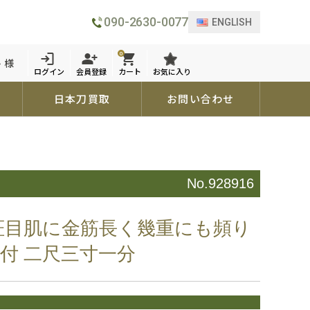
090-2630-0077
ENGLISH
0
 様
ログイン
会員登録
カート
お気に入り
日本刀買取
お問い合わせ
No.928916
柾目肌に金筋長く幾重にも頻り
付 二尺三寸一分