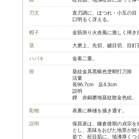
刃文
直刃調に、ほつれ・小互の目
口明るく冴える。
帽子
金筋掛り火炎風に激しく掃き
茎
大磨上、先切、鑢目切、目釘
ハバキ
金着二重。
拵
葵紋金具黒蝋色塗鞘打刀拵
法量
長96.7cm 反4.3cm
説明
鐔 赤銅磨地葵紋散金色絵。
彫物
表裏に棒樋を掻き通す。
説明
保昌派は、鎌倉後期の貞宗を
とし、黒味をおびた地景が頻
姿で、柾目肌に、地沸厚くつ