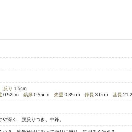
)
反り
1.5cm
重
0.52cm
鎬厚
0.55cm
先重
0.35cm
鋒長
3.0cm
茎長
21
やや深く、腰反りつき、中鋒。
くつき、地景柾目に沿って頻りに掛り、鉄明るく冴える。