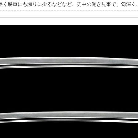
長く幾重にも頻りに掛るなどなど、刃中の働き見事で、匂深く