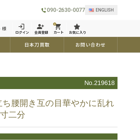
090-2630-0077
ENGLISH
0
 様
ログイン
会員登録
カート
お気に入り
日本刀買取
お問い合わせ
No.219618
り立ち腰開き互の目華やかに乱れ
七寸二分