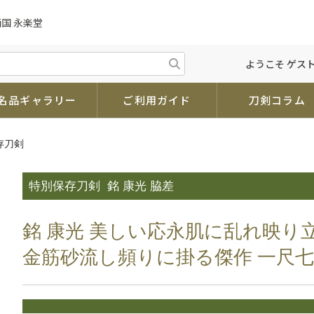
国 永楽堂
ようこそ ゲスト
名品ギャラリー
ご利用ガイド
刀剣コラム
存刀剣
特別保存刀剣
銘 康光 脇差
銘 康光 美しい応永肌に乱れ映
金筋砂流し頻りに掛る傑作 一尺