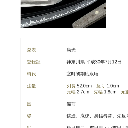
銘表
康光
登録証
神奈川県
平成30年7月12日
時代
室町初期応永頃
法量
刃長
52.0cm
反り
1.0cm
元幅
2.7cm
先幅
1.8cm
元
国
備前
姿
鎬造、庵棟、身幅尋常、先反
鍛
板目肌に、杢目肌・小杢目肌