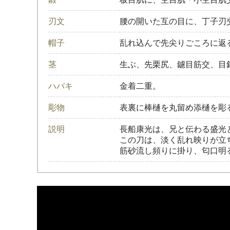
刃文
腰の開いた互の目に、丁子刃
帽子
乱れ込んで先尖りごころに返
茎
生ぶ、先栗尻、鑢目筋交、目
ハバキ
金着二重。
彫物
表裏に棒樋を丸留め添樋を彫
説明
長船康光は、兄と伝わる盛光
この刀は、淡く乱れ映りが立
筋砂流し頻りに掛り、匂口明