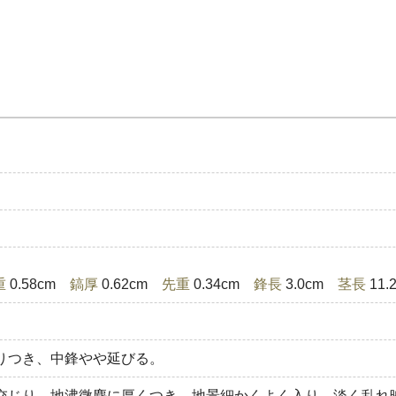
重
0.58cm
鎬厚
0.62cm
先重
0.34cm
鋒長
3.0cm
茎長
11
りつき、中鋒やや延びる。
交じり、地沸微塵に厚くつき、地景細かくよく入り、淡く乱れ