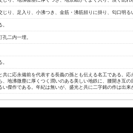
交じり、足入り、小沸つき、金筋・沸筋頻りに掛り、匂口明る
る。
釘孔二内一埋。
る。
と共に応永備前を代表する長義の孫とも伝える名工である。応
ち、地沸微塵に厚くつく潤いのある美しい地鉄に、腰開き互の
るい傑作である。年紀は無いが、盛光と共に二字銘の作は出来