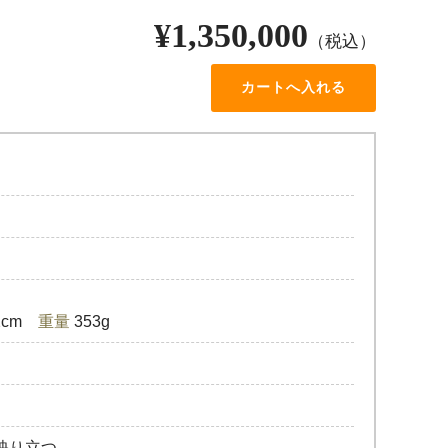
¥1,350,000
（税込）
.2cm
重量
353g
映り立つ。