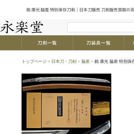
銘 康光 脇差 特別保存刀剣｜日本刀販売 刀剣販売買取の両
刀剣一覧
刀装具一覧
トップページ
>
日本刀・刀剣
>
脇差
>
銘 康光 脇差 特別保