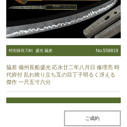
特別保存刀剣
盛光 脇差
No.558819
脇差 備州長船盛光 応永廿二年八月日 修理亮 時
代拵付 乱れ映り立ち互の目丁子明るく冴える
傑作 一尺五寸六分
ご成約