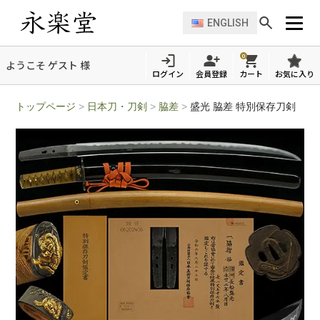
ENGLISH
0
ようこそ ゲスト 様
ログイン
会員登録
カート
お気に入り
トップページ
>
日本刀・刀剣
>
脇差
>
盛光 脇差 特別保存刀剣