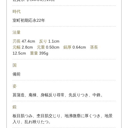
時代
室町初期応永22年
法量
刃長
47.4cm
反り
1.1cm
元幅
2.8cm
元重
0.50cm
鎬厚
0.64cm
茎長
12.5cm
重量
395g
国
備前
姿
菖蒲造、庵棟、身幅反り尋常、先反りつき、中鋒。
鍛
板目肌つみ、杢目肌交じり、地沸微塵に厚くつき、地景
入り、乱れ映りたつ。