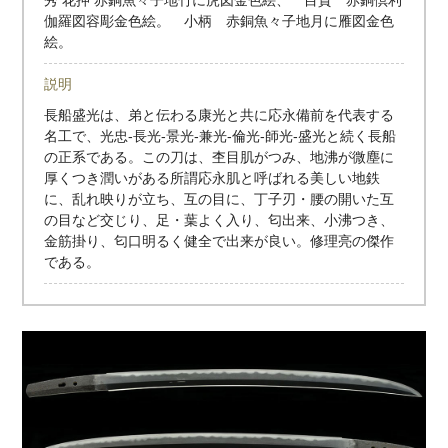
伽羅図容彫金色絵。 小柄 赤銅魚々子地月に雁図金色
絵。
説明
長船盛光は、弟と伝わる康光と共に応永備前を代表する
名工で、光忠-長光-景光-兼光-倫光-師光-盛光と続く長船
の正系である。この刀は、杢目肌がつみ、地沸が微塵に
厚くつき潤いがある所謂応永肌と呼ばれる美しい地鉄
に、乱れ映りが立ち、互の目に、丁子刃・腰の開いた互
の目など交じり、足・葉よく入り、匂出来、小沸つき、
金筋掛り、匂口明るく健全で出来が良い。修理亮の傑作
である。