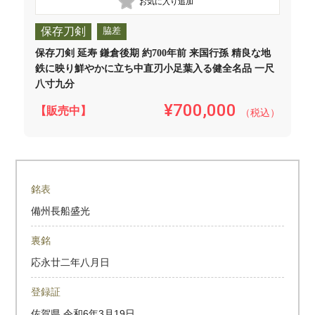
保存刀剣
脇差
保存刀剣 延寿 鎌倉後期 約700年前 来国行孫 精良な地
鉄に映り鮮やかに立ち中直刃小足葉入る健全名品 一尺
八寸九分
¥700,000
【販売中】
（税込）
銘表
備州長船盛光
裏銘
応永廿二年八月日
登録証
佐賀県
令和6年3月19日