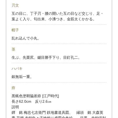
刃文
互の目に、丁子刃・腰の開いた互の目など交じり、足・
葉よく入り、匂出来、小沸つき、金筋太くかかる。
帽子
乱れ込んで小丸。
茎
生ぶ、先栗尻、鑢目勝手下り、目釘孔二。
ハバキ
銀無垢一重。
拵
黒蝋色塗鞘脇差拵 [江戸時代]
長さ62.0cm 反り2.6㎝
説明
鐔 銘 梅忠七左衛門 鉄地書道具図、 縁頭 銘 大森英
秀 花押 赤銅魚々子地竹に虎図金色絵、 目貫 赤銅倶利