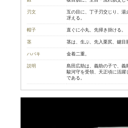
刃文
互の目に、丁子刃交じり、湯
冴える。
帽子
直ぐに小丸、先掃き掛ける。
茎
茎は、生ぶ、先入栗尻、鑢目
ハバキ
金着二重。
説明
島田広助は、義助の子で、義
駿河守を受領、天正頃に活躍
である。