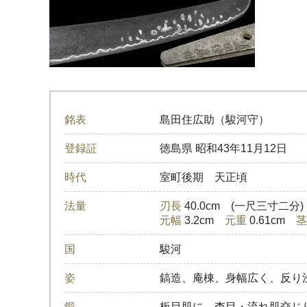
銘表
島田住広助（駿河守）
登録証
徳島県
昭和43年11月12日
時代
室町後期 天正頃
法量
刃長
40.0cm (一尺三寸二分
元幅
3.2cm
元重
0.61cm
茎
国
駿河
姿
鎬造、庵棟、身幅広く、反り
鍛
板目肌に、杢目・流れ肌交じ