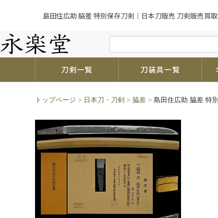
島田住広助 脇差 特別保存刀剣｜日本刀販売 刀剣販売買取
刀剣一覧
刀装具一覧
トップページ
>
日本刀・刀剣
>
脇差
>
島田住広助 脇差 特