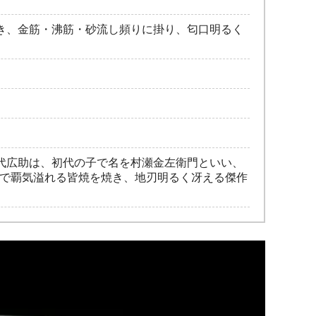
き、金筋・沸筋・砂流し頻りに掛り、匂口明るく
代広助は、初代の子で名を村瀬金左衛門といい、
かで覇気溢れる皆焼を焼き、地刃明るく冴える傑作