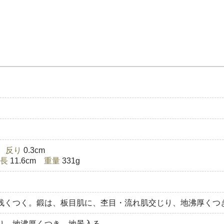
)
反り
0.3cm
長
11.6cm
重量
331g
浅くつく。鍛は、板目肌に、杢目・流れ肌交じり、地沸厚くつ
り、地沸厚くつき、地景入る。