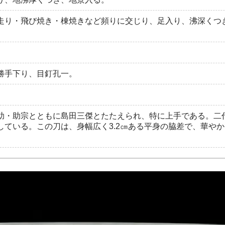
走り・飛び焼き・棟焼きなど頻りに交じり、足入り、沸深くつ
勝手下り、目釘孔一。
助・助宗とともに島田三傑とたたえられ、特に上手である。二
している。この刀は、身幅広く3.2㎝ある平身の脇差で、華や