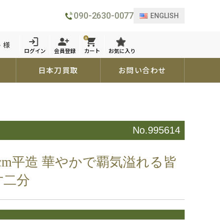
090-2630-0077
ENGLISH
0
 様
ログイン
会員登録
カート
お気に入り
日本刀買取
お問い合わせ
No.995614
2cm平造 華やかで覇気溢れる皆
寸二分