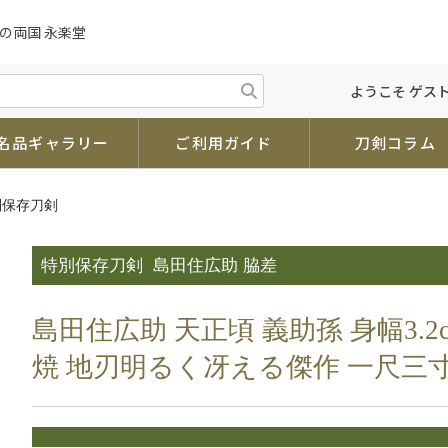
の両国 永楽堂
ようこそ ゲスト
名品ギャラリー
ご利用ガイド
刀剣コラム
別保存刀剣
特別保存刀剣
島田住広助 脇差
島田住広助 天正頃 義助孫 身幅3.
焼 地刃明るく冴える傑作 一尺三