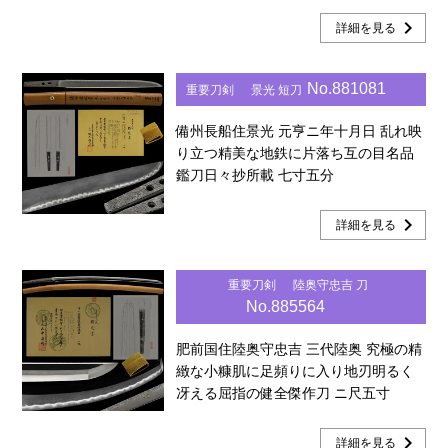
chevron_right
詳細を見る
No.881081
重要刀剣
景光 短刀
備州長船住景光 元亨ニ年十月日 乱れ映
り立つ精美な地鉄に片落ち互の目名品
鑑刀日々抄所載 七寸五分
chevron_right
詳細を見る
重要刀剣
陸奥守忠吉 刀
No.885564
肥前国住陸奥守忠吉 三代陸奥 究極の精
緻な小糠肌に足頻りに入り地刃明るく
冴える屈指の健全傑作刀 ニ尺五寸
chevron_right
詳細を見る