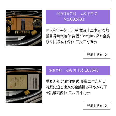
特別保存刀剣
大和 元平 刀
No.002403
奥大和守平朝臣元平 寛政十二申春 金無
垢目貫時代拵付 身幅3.3cm沸匂深く金筋
頻りに織成す傑作 二尺二寸五分
chevron_right
詳細を見る
No.186648
重要刀剣
信秀 刀
重要刀剣 筑前守信秀 慶応二年六月日
清麿に迫る出来の金筋掛る華やかな丁
子乱最高傑作 二尺四寸九分
chevron_right
詳細を見る