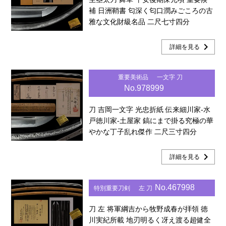
補 日洲鞘書 匂深く匂口潤みごころの古
雅な文化財級名品 二尺七寸四分
chevron_right
詳細を見る
重要美術品
一文字 刀
No.978999
刀 吉岡一文字 光忠折紙 伝来細川家-水
戸徳川家-土屋家 鎬にまで掛る究極の華
やかな丁子乱れ傑作 二尺三寸四分
chevron_right
詳細を見る
No.467998
特別重要刀剣
左 刀
刀 左 将軍綱吉から牧野成春が拝領 徳
川実紀所載 地刃明るく冴え渡る超健全