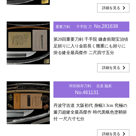
chevron_right
詳細を見る
No.281638
重要刀剣
千手院 刀
第20回重要刀剣 千手院 鎌倉前期宝治頃
足頻りに入り金筋長く幾重にも頻りに
掛る健全最高傑作 二尺四寸五分
chevron_right
詳細を見る
特別保存刀剣
吉道 脇差
No.461131
丹波守吉道 大阪初代 身幅3.3cm 究極の
簾刃超健全最高傑作 時代黒蝋色塗鞘拵
付 一尺六寸七分
chevron_right
詳細を見る