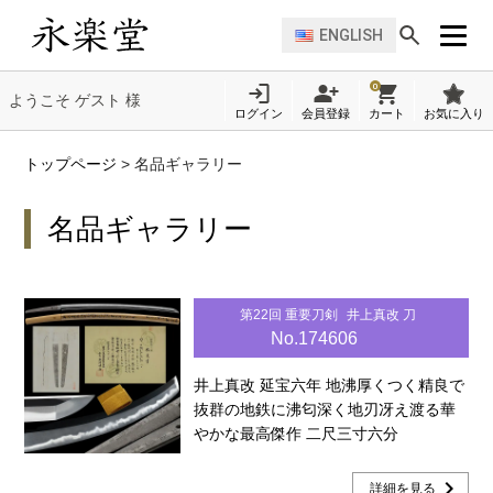
ENGLISH
0
ようこそ ゲスト 様
ログイン
会員登録
カート
お気に入り
トップページ
>
名品ギャラリー
名品ギャラリー
第22回 重要刀剣
井上真改 刀
No.174606
井上真改 延宝六年 地沸厚くつく精良で
抜群の地鉄に沸匂深く地刃冴え渡る華
やかな最高傑作 二尺三寸六分
chevron_right
詳細を見る