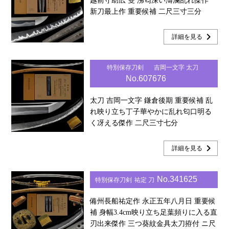
越前守助広 雙 沸匂深い濤瀾乱れ傑作
新刀最上作 重要候補 二尺三寸三分
chevron_right
詳細を見る
特別保存刀剣
吉岡一文字 太刀
No.607676
太刀 吉岡一文字 鎌倉後期 重要候補 乱
れ映り立ち丁子華やかに乱れ匂口明る
く冴える傑作 二尺三寸七分
chevron_right
詳細を見る
No.341625
特別保存刀剣
祐定 刀
備州長船祐定作 永正五年八月日 重要候
補 身幅3.4cm映り立ち足葉頻りに入る直
刃出来傑作 三つ葵紋金具太刀拵付 ニ尺