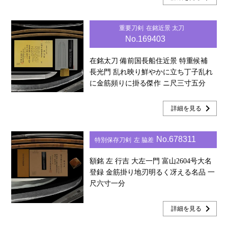
重要刀剣
在銘近景 太刀
No.169403
在銘太刀 備前国長船住近景 特重候補
長光門 乱れ映り鮮やかに立ち丁子乱れ
に金筋頻りに掛る傑作 ニ尺三寸五分
chevron_right
詳細を見る
No.678311
特別保存刀剣
左 脇差
額銘 左 行吉 大左一門 富山2604号大名
登録 金筋掛り地刃明るく冴える名品 一
尺六寸一分
chevron_right
詳細を見る