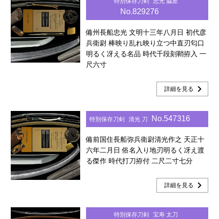
特別保存刀剣
忠光 脇差
No.829276
備州長船忠光 文明十三年八月日 初代彦
兵衛尉 棒映り乱れ映り立つ中直刃匂口
明るく冴える名品 時代千段刻鞘拵入 一
尺六寸
chevron_right
詳細を見る
No.547316
特別保存刀剣
清光 刀
備前国住長船弥兵衛尉清光作之 天正十
六年二月日 俗名入り地刃明るく冴え渡
る傑作 時代打刀拵付 二尺二寸七分
chevron_right
詳細を見る
特別保存刀剣
宝寿 太刀