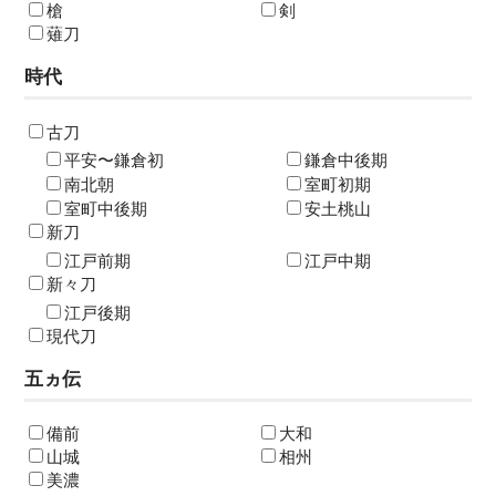
槍
剣
薙刀
時代
古刀
平安〜鎌倉初
鎌倉中後期
南北朝
室町初期
室町中後期
安土桃山
新刀
江戸前期
江戸中期
新々刀
江戸後期
現代刀
五ヵ伝
備前
大和
山城
相州
美濃