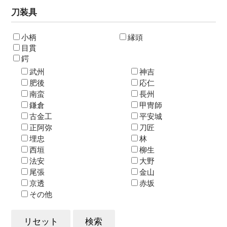
刀装具
小柄
縁頭
目貫
鍔
武州
神吉
肥後
応仁
南蛮
長州
鎌倉
甲冑師
古金工
平安城
正阿弥
刀匠
埋忠
林
西垣
柳生
法安
大野
尾張
金山
京透
赤坂
その他