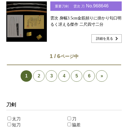
No.968646
重要刀剣
雲次 刀
雲次 身幅3.5cm金筋頻りに掛かり匂口明
るく冴える傑作 二尺四寸二分
chevron_right
詳細を見る
1 / 6
1
2
3
4
5
6
»
刀剣
太刀
刀
短刀
脇差