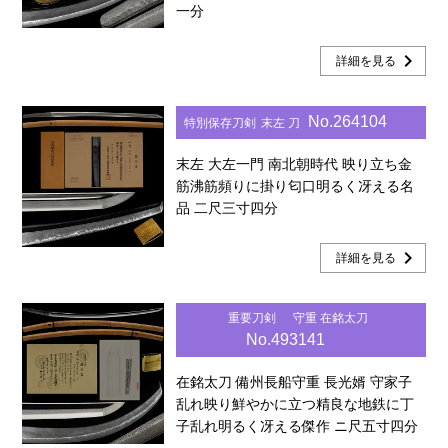
一分
chevron_right
詳細を見る
No.264104
特別保存刀剣
末左 刀
末左 大左一門 南北朝時代 映り立ち金
筋沸筋頻りに掛り匂口明るく冴える名
品 二尺三寸四分
chevron_right
詳細を見る
重要刀剣
守重 在銘太刀
No.493141
在銘太刀 備州長船守重 長光婿 守家子
乱れ映り鮮やかに立つ精良な地鉄に丁
子乱れ明るく冴える傑作 ニ尺五寸四分