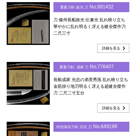
No.991432
重要刀剣
政光 刀
刀 備州長船政光 伝兼光 乱れ映り立ち
華やかに乱れ明るく冴える健全傑作刀
二尺三寸
chevron_right
詳細を見る
No.776407
重要刀剣
成家 刀
長船成家 光忠の弟景秀孫 乱れ映り立ち
金筋掛り地刃明るく冴える超健全傑作
刀 二尺二寸五分
chevron_right
詳細を見る
No.649198
特別保存刀剣
宗次 刀