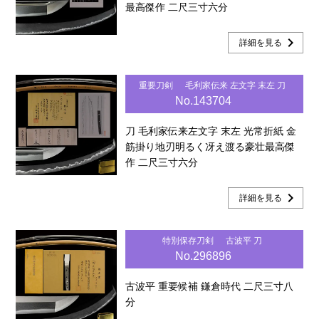
最高傑作 二尺三寸六分
chevron_right
詳細を見る
重要刀剣
毛利家伝来 左文字 末左 刀
No.143704
刀 毛利家伝来左文字 末左 光常折紙 金
筋掛り地刃明るく冴え渡る豪壮最高傑
作 二尺三寸六分
chevron_right
詳細を見る
特別保存刀剣
古波平 刀
No.296896
古波平 重要候補 鎌倉時代 二尺三寸八
分