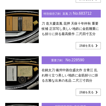
No.683712
特別保存刀剣
直胤 刀
刀 造大慶直胤 花押 天保十年仲秋 重要
候補 正宗写し美しい地鉄に金筋幾重に
も頻りに掛る最高傑作 二尺四寸五分
chevron_right
詳細を見る
No.228590
重要刀剣
在銘太刀 備州中路住盛次作 古青江 乱
れ映り立つ美しい地鉄に金筋頻りに掛
る古雅な出来の名品 二尺三寸四分
chevron_right
詳細を見る