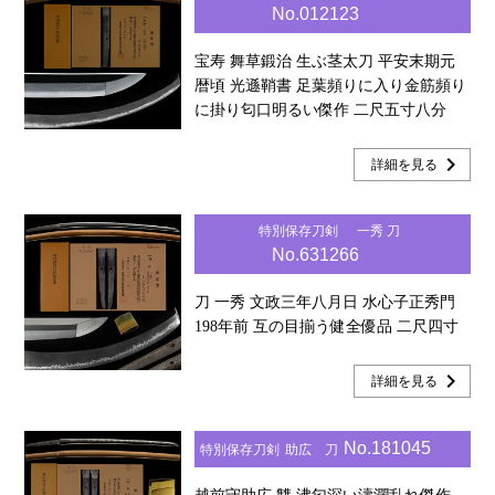
No.012123
宝寿 舞草鍛治 生ぶ茎太刀 平安末期元
暦頃 光遜鞘書 足葉頻りに入り金筋頻り
に掛り匂口明るい傑作 二尺五寸八分
chevron_right
詳細を見る
特別保存刀剣
一秀 刀
No.631266
刀 一秀 文政三年八月日 水心子正秀門
198年前 互の目揃う健全優品 二尺四寸
chevron_right
詳細を見る
No.181045
特別保存刀剣
助広 刀