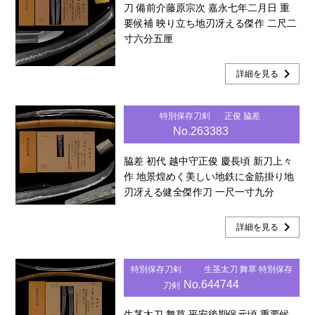
刀 備前介藤原宗次 嘉永七年二月日 重
要候補 映り立ち地刃冴える傑作 二尺二
寸六分五厘
chevron_right
詳細を見る
特別保存刀剣
正俊 脇差
No.263383
脇差 初代 越中守正俊 慶長頃 新刀上々
作 地景煌めく美しい地鉄に金筋掛り地
刃冴える健全傑作刀 一尺一寸九分
chevron_right
詳細を見る
特別保存刀剣
生茎太刀 舞草 特別保存
No.644744
刀剣
生茎太刀 舞草 平安後期保元頃 重要候