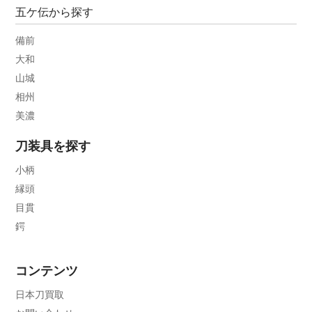
五ケ伝から探す
備前
大和
山城
相州
美濃
刀装具を探す
小柄
縁頭
目貫
鍔
コンテンツ
日本刀買取