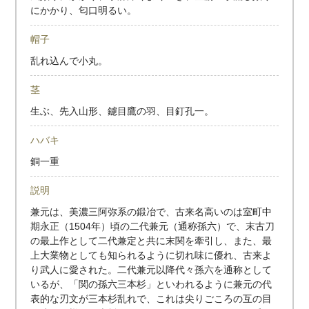
にかかり、匂口明るい。
帽子
乱れ込んで小丸。
茎
生ぶ、先入山形、鑢目鷹の羽、目釘孔一。
ハバキ
銅一重
説明
兼元は、美濃三阿弥系の鍛冶で、古来名高いのは室町中
期永正（1504年）頃の二代兼元（通称孫六）で、末古刀
の最上作として二代兼定と共に末関を牽引し、また、最
上大業物としても知られるように切れ味に優れ、古来よ
り武人に愛された。二代兼元以降代々孫六を通称として
いるが、「関の孫六三本杉」といわれるように兼元の代
表的な刃文が三本杉乱れで、これは尖りごころの互の目