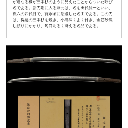
が連なる様が三本杉のように見えたことからついた呼び
名である。新刀期に入る兼元は、名を田代源一といい、
孫六の四代目で、寛永頃に活躍した名工である。この刀
は、得意の三本杉を焼き、小沸深くよく付き、金筋砂流
し頻りにかかり、匂口明るく冴える名品である。