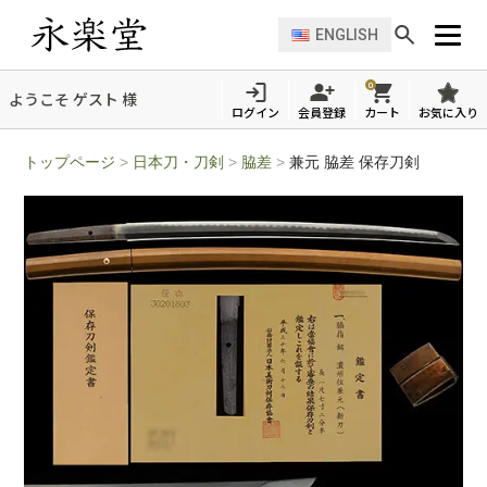
ENGLISH
0
ようこそ ゲスト 様
ログイン
会員登録
カート
お気に入り
トップページ
>
日本刀・刀剣
>
脇差
>
兼元 脇差 保存刀剣