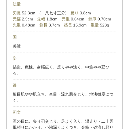
法量
刃長
52.3cm (一尺七寸三分)
反り
0.8cm
元幅
2.9cm
先幅
1.8cm
元重
0.64cm
鎬厚
0.70cm
先重
0.48cm
鋒長
3.7cm
茎長
15.9cm
重量
523g
国
美濃
姿
鎬造、庵棟、身幅広く、反りやや浅く、中鋒やや延び
る。
鍛
板目肌やや肌立ち、杢目・流れ肌交じり、地沸微塵につ
く。
刃文
互の目に、尖り刃交じり、足よく入り、湯走り・二十刃
風頻りにかかり、小沸深くよくつき、金筋・砂流し頻り