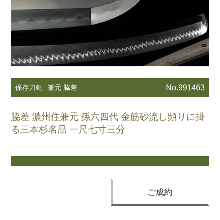
保存刀剣
兼元 脇差
No.991463
脇差 濃州住兼元 孫六四代 金筋砂流し頻りに掛
る三本杉名品 一尺七寸三分
ご成約