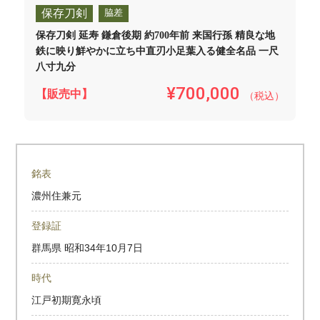
保存刀剣
脇差
保存刀剣 延寿 鎌倉後期 約700年前 来国行孫 精良な地
鉄に映り鮮やかに立ち中直刃小足葉入る健全名品 一尺
八寸九分
¥700,000
【販売中】
（税込）
銘表
濃州住兼元
登録証
群馬県
昭和34年10月7日
時代
江戸初期寛永頃