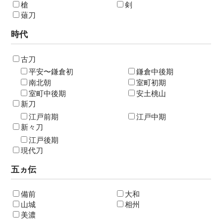
槍
剣
薙刀
時代
古刀
平安〜鎌倉初
鎌倉中後期
南北朝
室町初期
室町中後期
安土桃山
新刀
江戸前期
江戸中期
新々刀
江戸後期
現代刀
五ヵ伝
備前
大和
山城
相州
美濃