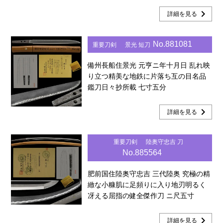
chevron_right
詳細を見る
No.881081
重要刀剣
景光 短刀
備州長船住景光 元亨ニ年十月日 乱れ映
り立つ精美な地鉄に片落ち互の目名品
鑑刀日々抄所載 七寸五分
chevron_right
詳細を見る
重要刀剣
陸奥守忠吉 刀
No.885564
肥前国住陸奥守忠吉 三代陸奥 究極の精
緻な小糠肌に足頻りに入り地刃明るく
冴える屈指の健全傑作刀 ニ尺五寸
chevron_right
詳細を見る