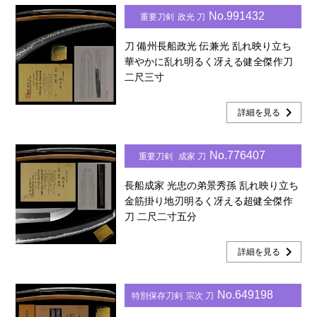
No.991432
重要刀剣
政光 刀
刀 備州長船政光 伝兼光 乱れ映り立ち
華やかに乱れ明るく冴える健全傑作刀
二尺三寸
chevron_right
詳細を見る
No.776407
重要刀剣
成家 刀
長船成家 光忠の弟景秀孫 乱れ映り立ち
金筋掛り地刃明るく冴える超健全傑作
刀 二尺二寸五分
chevron_right
詳細を見る
No.649198
特別保存刀剣
宗次 刀