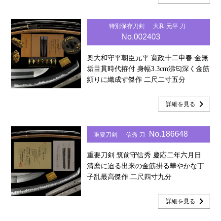
特別保存刀剣
大和 元平 刀
No.002403
奥大和守平朝臣元平 寛政十二申春 金無
垢目貫時代拵付 身幅3.3cm沸匂深く金筋
頻りに織成す傑作 二尺二寸五分
chevron_right
詳細を見る
No.186648
重要刀剣
信秀 刀
重要刀剣 筑前守信秀 慶応二年六月日
清麿に迫る出来の金筋掛る華やかな丁
子乱最高傑作 二尺四寸九分
chevron_right
詳細を見る