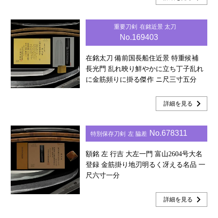
重要刀剣
在銘近景 太刀
No.169403
在銘太刀 備前国長船住近景 特重候補
長光門 乱れ映り鮮やかに立ち丁子乱れ
に金筋頻りに掛る傑作 ニ尺三寸五分
chevron_right
詳細を見る
No.678311
特別保存刀剣
左 脇差
額銘 左 行吉 大左一門 富山2604号大名
登録 金筋掛り地刃明るく冴える名品 一
尺六寸一分
chevron_right
詳細を見る