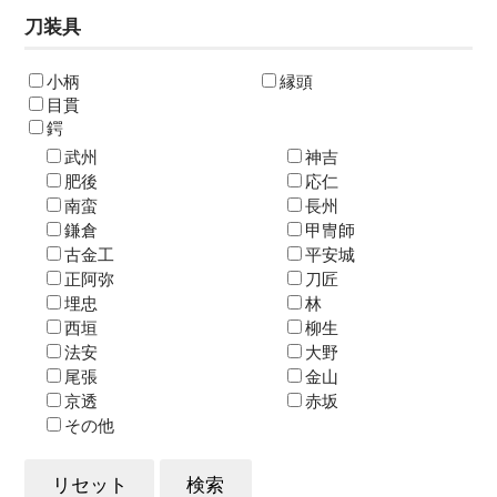
刀装具
小柄
縁頭
目貫
鍔
武州
神吉
肥後
応仁
南蛮
長州
鎌倉
甲冑師
古金工
平安城
正阿弥
刀匠
埋忠
林
西垣
柳生
法安
大野
尾張
金山
京透
赤坂
その他