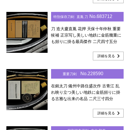
No.683712
特別保存刀剣
直胤 刀
刀 造大慶直胤 花押 天保十年仲秋 重要
候補 正宗写し美しい地鉄に金筋幾重に
も頻りに掛る最高傑作 二尺四寸五分
chevron_right
詳細を見る
No.228590
重要刀剣
在銘太刀 備州中路住盛次作 古青江 乱
れ映り立つ美しい地鉄に金筋頻りに掛
る古雅な出来の名品 二尺三寸四分
chevron_right
詳細を見る