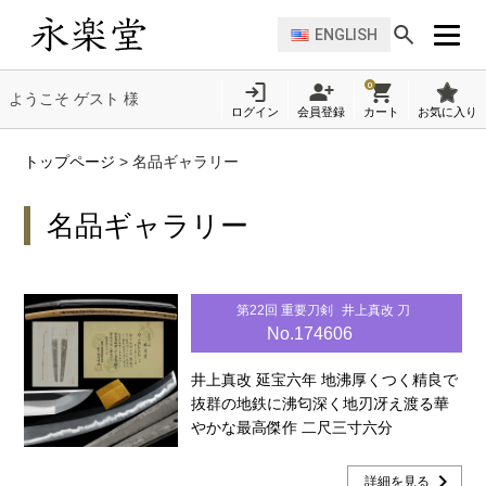
ENGLISH
0
ようこそ ゲスト 様
ログイン
会員登録
カート
お気に入り
トップページ
>
名品ギャラリー
名品ギャラリー
第22回 重要刀剣
井上真改 刀
No.174606
井上真改 延宝六年 地沸厚くつく精良で
抜群の地鉄に沸匂深く地刃冴え渡る華
やかな最高傑作 二尺三寸六分
chevron_right
詳細を見る