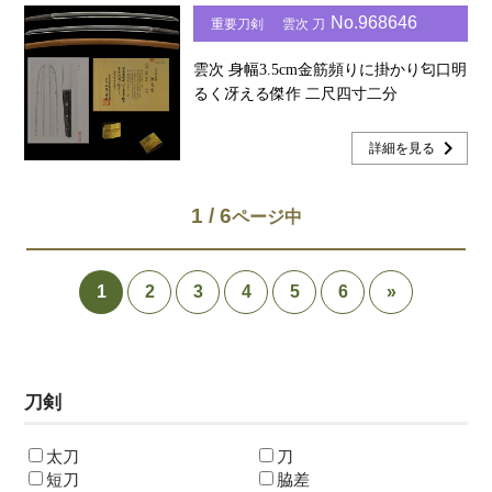
No.968646
重要刀剣
雲次 刀
雲次 身幅3.5cm金筋頻りに掛かり匂口明
るく冴える傑作 二尺四寸二分
chevron_right
詳細を見る
1 / 6
1
2
3
4
5
6
»
刀剣
太刀
刀
短刀
脇差