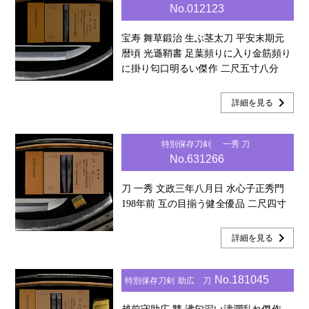
No.012123
宝寿 舞草鍛治 生ぶ茎太刀 平安末期元
暦頃 光遜鞘書 足葉頻りに入り金筋頻り
に掛り匂口明るい傑作 二尺五寸八分
chevron_right
詳細を見る
特別保存刀剣
一秀 刀
No.631266
刀 一秀 文政三年八月日 水心子正秀門
198年前 互の目揃う健全優品 二尺四寸
chevron_right
詳細を見る
No.181045
特別保存刀剣
助広 刀