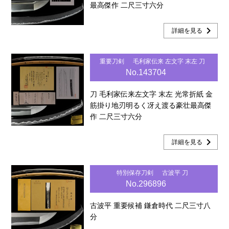
最高傑作 二尺三寸六分
chevron_right
詳細を見る
重要刀剣
毛利家伝来 左文字 末左 刀
No.143704
刀 毛利家伝来左文字 末左 光常折紙 金
筋掛り地刃明るく冴え渡る豪壮最高傑
作 二尺三寸六分
chevron_right
詳細を見る
特別保存刀剣
古波平 刀
No.296896
古波平 重要候補 鎌倉時代 二尺三寸八
分