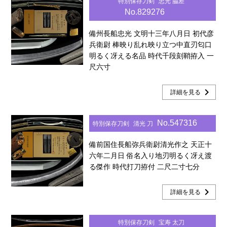
特別保存刀剣
忠光 脇差
No.829276
備州長船忠光 文明十三年八月日 初代彦
兵衛尉 棒映り乱れ映り立つ中直刃匂口
明るく冴える名品 時代千段刻鞘拵入 一
尺六寸
chevron_right
詳細を見る
No.547316
特別保存刀剣
清光 刀
備前国住長船弥兵衛尉清光作之 天正十
六年二月日 俗名入り地刃明るく冴え渡
る傑作 時代打刀拵付 二尺二寸七分
chevron_right
詳細を見る
特別保存刀剣
宝寿 太刀