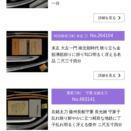
一分
chevron_right
詳細を見る
No.264104
特別保存刀剣
末左 刀
末左 大左一門 南北朝時代 映り立ち金
筋沸筋頻りに掛り匂口明るく冴える名
品 二尺三寸四分
chevron_right
詳細を見る
重要刀剣
守重 在銘太刀
No.493141
在銘太刀 備州長船守重 長光婿 守家子
乱れ映り鮮やかに立つ精良な地鉄に丁
子乱れ明るく冴える傑作 ニ尺五寸四分