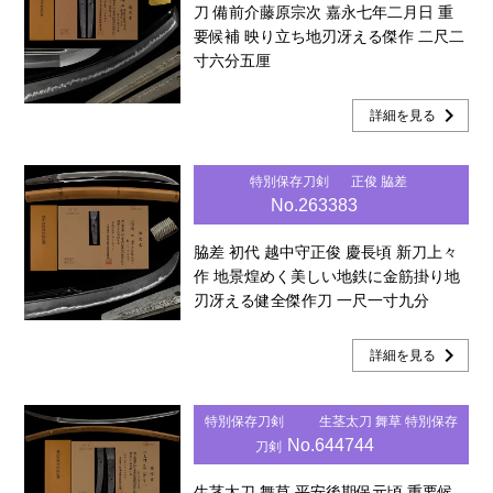
刀 備前介藤原宗次 嘉永七年二月日 重
要候補 映り立ち地刃冴える傑作 二尺二
寸六分五厘
chevron_right
詳細を見る
特別保存刀剣
正俊 脇差
No.263383
脇差 初代 越中守正俊 慶長頃 新刀上々
作 地景煌めく美しい地鉄に金筋掛り地
刃冴える健全傑作刀 一尺一寸九分
chevron_right
詳細を見る
特別保存刀剣
生茎太刀 舞草 特別保存
No.644744
刀剣
生茎太刀 舞草 平安後期保元頃 重要候