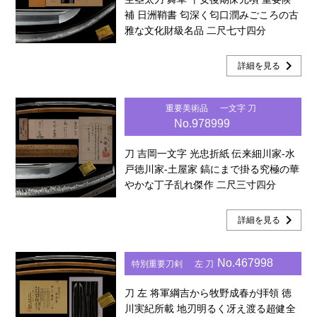
補 日洲鞘書 匂深く匂口潤みごころの古
雅な文化財級名品 二尺七寸四分
chevron_right
詳細を見る
重要美術品
一文字 刀
No.978999
刀 吉岡一文字 光忠折紙 伝来細川家-水
戸徳川家-土屋家 鎬にまで掛る究極の華
やかな丁子乱れ傑作 二尺三寸四分
chevron_right
詳細を見る
No.467998
特別重要刀剣
左 刀
刀 左 将軍綱吉から牧野成春が拝領 徳
川実紀所載 地刃明るく冴え渡る超健全