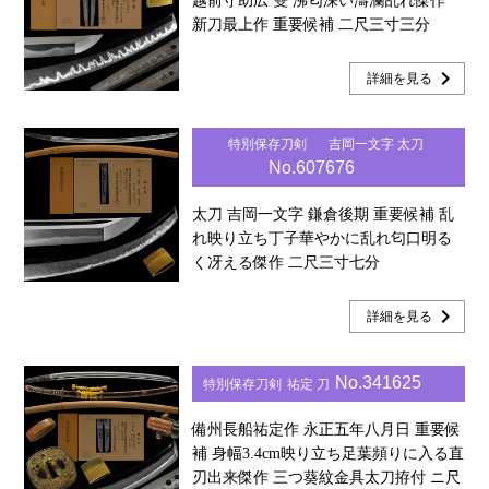
越前守助広 雙 沸匂深い濤瀾乱れ傑作
新刀最上作 重要候補 二尺三寸三分
chevron_right
詳細を見る
特別保存刀剣
吉岡一文字 太刀
No.607676
太刀 吉岡一文字 鎌倉後期 重要候補 乱
れ映り立ち丁子華やかに乱れ匂口明る
く冴える傑作 二尺三寸七分
chevron_right
詳細を見る
No.341625
特別保存刀剣
祐定 刀
備州長船祐定作 永正五年八月日 重要候
補 身幅3.4cm映り立ち足葉頻りに入る直
刃出来傑作 三つ葵紋金具太刀拵付 ニ尺