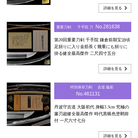
chevron_right
詳細を見る
No.281638
重要刀剣
千手院 刀
第20回重要刀剣 千手院 鎌倉前期宝治頃
足頻りに入り金筋長く幾重にも頻りに
掛る健全最高傑作 二尺四寸五分
chevron_right
詳細を見る
特別保存刀剣
吉道 脇差
No.461131
丹波守吉道 大阪初代 身幅3.3cm 究極の
簾刃超健全最高傑作 時代黒蝋色塗鞘拵
付 一尺六寸七分
chevron_right
詳細を見る